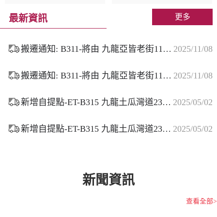
運嘅老顧客。 另外不得不讚易取
東選擇在這一天進行大促銷活
集運app，真人客服回覆速度
動，其他電商平台如淘寶天貓、
更多
最新資訊
快，樂意為客戶解決問題。同時
蘇寧、拼多多等也陸續加入，
易取集運亦都係我用過眾多平台
成...
中...
搬遷通知: B311-將由 九龍亞皆老街112-112A皆興大廈 地下A-1舖 於 9/11 遷往 九龍城棗梨雅道7號地下D鋪
2025/11/08
搬遷通知: B311-將由 九龍亞皆老街112-112A皆興大廈 地下A-1舖 於 9/11 遷往 九龍城棗梨雅道7號地下D鋪
2025/11/08
新增自提點-ET-B315 九龍土瓜灣道237-239號益豐大廈C座地下B號舖 自取王自提點
2025/05/02
新增自提點-ET-B315 九龍土瓜灣道237-239號益豐大廈C座地下B號舖 自取王自提點
2025/05/02
新聞資訊
查看全部>