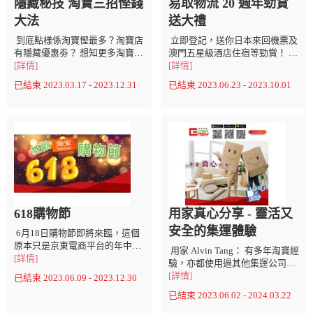
隱藏秘技 淘寶三招慳錢
易取物流 20 週年勁賞
大法
送大禮
到底點樣係淘寶慳最多？淘寶店
立即登記，送你日本來回機票及
有隱藏優惠劵？ 想知更多淘寶慳
澳門五星級酒店住宿等勁賞！ 唔
錢小貼士，即刻去以下連結，即
[詳情]
經唔覺，Easy Take易取物流已經
[詳情]
時為您送上淘寶慳錢小貼士，咁
同香港人一同走過20個年頭。 客
已結束 2023.03.17 - 2023.12.31
已結束 2023.06.23 - 2023.10.01
就可以慳更多繼續開心shopping
戶在物流方面對我們的信任和支
啦！ 隱藏秘技 淘寶三招慳錢大
持，一直是我們最大的驅動力。
法： https://drive.google.com/file/d/1Rm3...
沒有你們的支持和信任，我們不
可能取得今天的小成就。在20週
年之際，我們希望向所有新舊...
618購物節
用家真心分享 - 靈活又
安全的集運體驗
6月18日購物節即將來臨，這個
原本只是京東電商平台的年中促
用家 Alvin Tang： 有多年淘寶經
銷日，現在已演變成了許多電商
[詳情]
驗，亦都使用過其他集運公司，
平台共同參與的「購物節」。最
相比之下易取集運運輸速度快
[詳情]
已結束 2023.06.09 - 2023.12.30
初，京東的創始人劉強東在1998
捷，服務穩定性高，令人非常放
已結束 2023.06.02 - 2024.03.22
年6月18日創立了京東，因此每
心。自此之後我便成為了易取集
年6月18日就是京東的生日。京