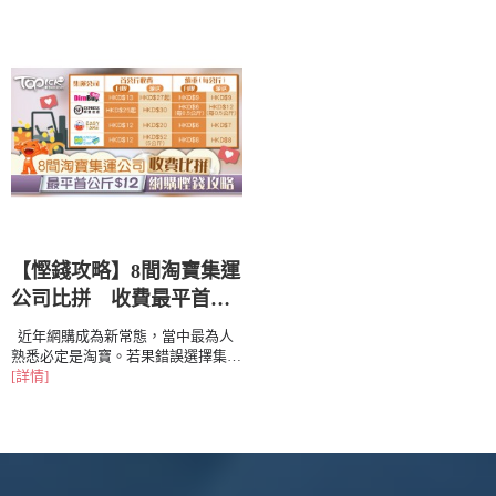
【慳錢攻略】8間淘寶集運
公司比拼 收費最平首公
斤12元
近年網購成為新常態，當中最為人
熟悉必定是淘寶。若果錯誤選擇集運
公司，運費隨時比貨品價格更高！
[詳情]
TOPick為大家比拼8間大型集運商的
運費，下次網購就能慳回不少。 集
運公司首公斤收費續重(每公
斤)DimBuy自取 HKD$13自取
HKD$9派送 HKD$2...