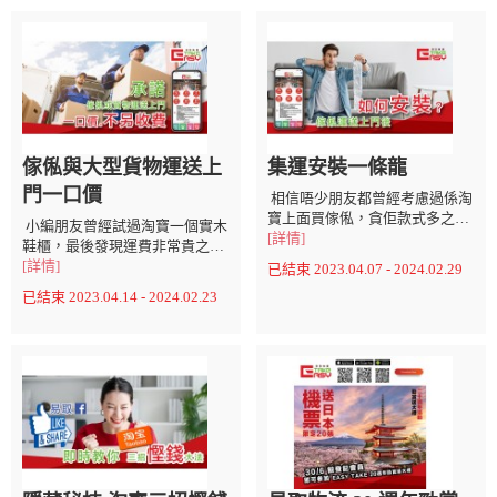
傢俬與大型貨物運送上
集運安裝一條龍
門一口價
相信唔少朋友都曾經考慮過係淘
寶上面買傢俬，貪佢款式多之外
小編朋友曾經試過淘寶一個實木
仲要夠平，但係問題嚟
[詳情]
鞋櫃，最後發現運費非常貴之
喇。。。。安裝點搞呢？ 唔精通
餘，最令人失預算嘅係送上樓還
[詳情]
已結束 2023.04.07 - 2024.02.29
安裝嘅話最後又要花半日甚至一
要看司機心情，司機隨意開價，
已結束 2023.04.14 - 2024.02.23
整日時間去裝裝拆拆，結果費時
令人無所適從，傢俬未入到屋已
失事。 Easy Take易取集運特設
經一肚氣。 最後小編朋友為咗慳
集運安裝一條龍服務。幫你將傢
錢，當然就搵埋小編一齊夾手夾
俬運送上門之外，仲可以請我哋
腳將實木鞋櫃搬上樓 相信不少朋
嘅專業裝修師傅幫大家組...
友仔都試過呢啲不快經歷。正正
係因為呢啲原因，促使Ea...